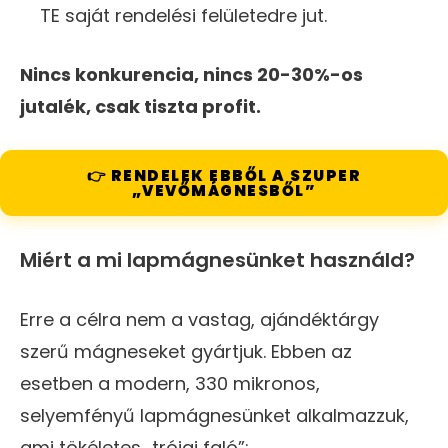
TE saját rendelési felületedre jut.
Nincs konkurencia, nincs 20-30%-os
jutalék, csak tiszta profit.
👉 RENDELEK EBBŐL A SZUPER
„VEVŐMÁGNESBŐL”
Miért a mi lapmágnesünket használd?
Erre a célra nem a vastag, ajándéktárgy
szerű mágneseket gyártjuk. Ebben az
esetben a modern, 330 mikronos,
selyemfényű lapmágnesünket alkalmazzuk,
ami tökéletes „trójai faló”: