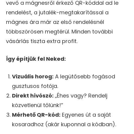
vevő a mágnesről érkező QR-kóddal ad le
rendelést, a jutalék-megtakarítással a
mágnes ára már az első rendelésnél
többszörösen megtérül. Minden további
vásárlás tiszta extra profit.
Így építjük fel Neked:
Vizuális horog:
A legütősebb fogásod
gusztusos fotója.
Direkt hívószó:
„Éhes vagy? Rendelj
közvetlenül tőlünk!”
Mérhető QR-kód:
Egyenes út a saját
kosaradhoz (akár kuponnal a kódban).