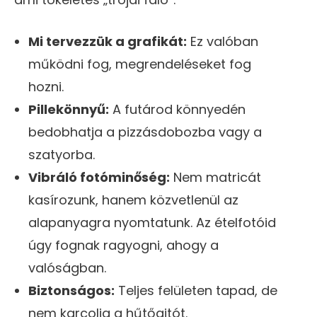
Mi tervezzük a grafikát:
Ez valóban
működni fog, megrendeléseket fog
hozni.
Pillekönnyű:
A futárod könnyedén
bedobhatja a pizzásdobozba vagy a
szatyorba.
Vibráló fotóminőség:
Nem matricát
kasírozunk, hanem közvetlenül az
alapanyagra nyomtatunk. Az ételfotóid
úgy fognak ragyogni, ahogy a
valóságban.
Biztonságos:
Teljes felületen tapad, de
nem karcolja a hűtőajtót.