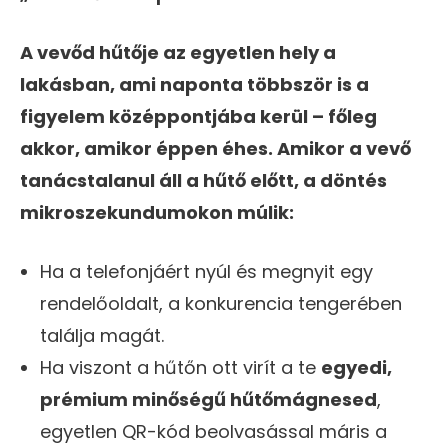
A vevőd hűtője az egyetlen hely a
lakásban, ami naponta többször is a
figyelem középpontjába kerül – főleg
akkor, amikor éppen éhes. Amikor a vevő
tanácstalanul áll a hűtő előtt, a döntés
mikroszekundumokon múlik:
Ha a telefonjáért nyúl és megnyit egy
rendelőoldalt, a konkurencia tengerében
találja magát.
Ha viszont a hűtőn ott virít a te
egyedi,
prémium minőségű hűtőmágnesed
,
egyetlen QR-kód beolvasással máris a