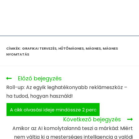
CÍMKÉK
:
GRAFIKAI TERVEZÉS
,
HŰTŐMÁGNES
,
MÁGNES
,
MÁGNES
NYOMTATÁS
Előző bejegyzés
Roll-up: Az egyik leghatékonyabb reklámeszköz –
ha tudod, hogyan használd!
Következő bejegyzés
Amikor az AI komolytalanná teszi a márkád: Miért
nem váltja ki a mesterséges intelligencia a valódi