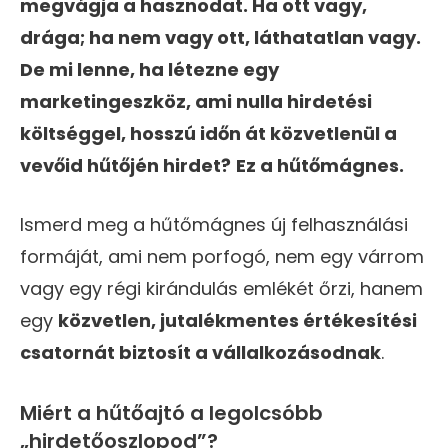
megvágja a hasznodat. Ha ott vagy,
drága; ha nem vagy ott, láthatatlan vagy.
De mi lenne, ha létezne egy
marketingeszköz, ami nulla hirdetési
költséggel, hosszú időn át közvetlenül a
vevőid hűtőjén hirdet?
Ez a hűtőmágnes.
Ismerd meg a hűtőmágnes új felhasználási
formáját, ami nem porfogó, nem egy várrom
vagy egy régi kirándulás emlékét őrzi, hanem
egy
közvetlen, jutalékmentes értékesítési
csatornát biztosít a vállalkozásodnak
.
Miért a hűtőajtó a legolcsóbb
„hirdetőoszlopod”?