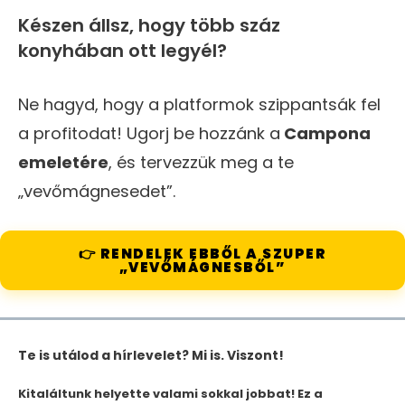
Készen állsz, hogy több száz
konyhában ott legyél?
Ne hagyd, hogy a platformok szippantsák fel
a profitodat! Ugorj be hozzánk a
Campona
emeletére
, és tervezzük meg a te
„vevőmágnesedet”.
👉 RENDELEK EBBŐL A SZUPER
„VEVŐMÁGNESBŐL”
Te is utálod a hírlevelet? Mi is. Viszont!
Kitaláltunk helyette valami sokkal jobbat! Ez a