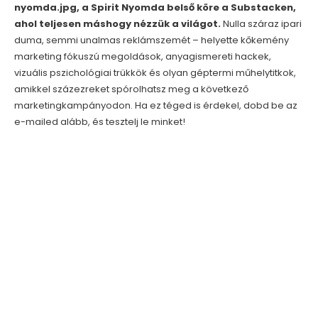
nyomda.jpg, a Spirit Nyomda belső köre a Substacken,
ahol teljesen máshogy nézzük a világot.
Nulla száraz ipari
duma, semmi unalmas reklámszemét – helyette kőkemény
marketing fókuszú megoldások, anyagismereti hackek,
vizuális pszichológiai trükkök és olyan géptermi műhelytitkok,
amikkel százezreket spórolhatsz meg a következő
marketingkampányodon. Ha ez téged is érdekel, dobd be az
e-mailed alább, és tesztelj le minket!