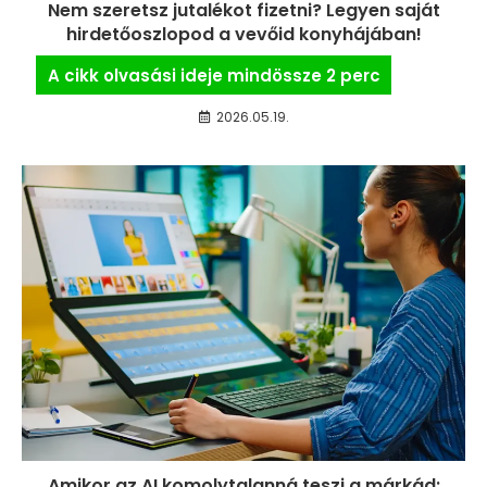
Nem szeretsz jutalékot fizetni? Legyen saját
hirdetőoszlopod a vevőid konyhájában!
2026.05.19.
Amikor az AI komolytalanná teszi a márkád: