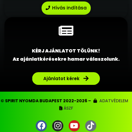
Hívás indítása
KÉRJ AJÁNLATOT TÖLÜNK!
Az ajánlatkérésekre hamar válaszolunk.
Ajánlatot kérek
© SPIRIT NYOMDA BUDAPEST 2022-2026 –
ADATVÉDELEM
ÁSZF