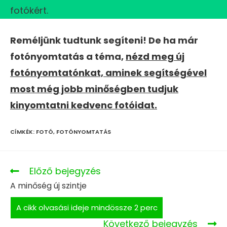
fotókért.
Reméljünk tudtunk segíteni! De ha már
fotónyomtatás a téma,
nézd meg új
fotónyomtatónkat, aminek segítségével
most még jobb minőségben tudjuk
kinyomtatni kedvenc fotóidat.
CÍMKÉK
:
FOTÓ
,
FOTÓNYOMTATÁS
Előző bejegyzés
A minőség új szintje
Következő bejegyzés