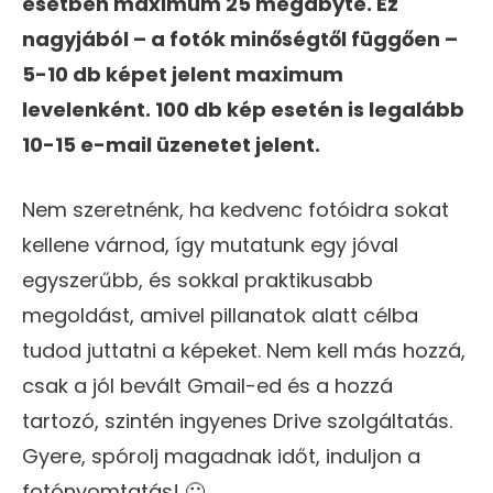
esetben maximum 25 megabyte. Ez
nagyjából – a fotók minőségtől függően –
5-10 db képet jelent maximum
levelenként. 100 db kép esetén is legalább
10-15 e-mail üzenetet jelent.
Nem szeretnénk, ha kedvenc fotóidra sokat
kellene várnod, így mutatunk egy jóval
egyszerűbb, és sokkal praktikusabb
megoldást, amivel pillanatok alatt célba
tudod juttatni a képeket. Nem kell más hozzá,
csak a jól bevált Gmail-ed és a hozzá
tartozó, szintén ingyenes Drive szolgáltatás.
Gyere, spórolj magadnak időt, induljon a
fotónyomtatás! 🙂