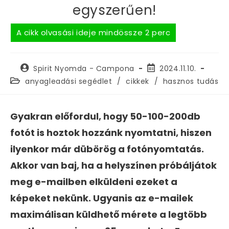
egyszerűen!
Spirit Nyomda - Campona
2024.11.10.
anyagleadási segédlet
/
cikkek
/
hasznos tudás
Gyakran előfordul, hogy 50-100-200db
fotót is hoztok hozzánk nyomtatni, hiszen
ilyenkor már dübörög a fotónyomtatás.
Akkor van baj, ha a helyszínen próbáljátok
meg e-mailben elküldeni ezeket a
képeket nekünk. Ugyanis az e-mailek
maximálisan küldhető mérete a legtöbb