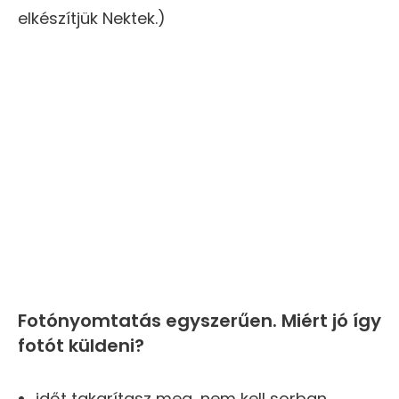
elkészítjük Nektek.)
Fotónyomtatás egyszerűen. Miért jó így
fotót küldeni?
időt takarítasz meg, nem kell sorban