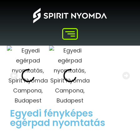
Egyedi fényképes
egérpad nyomtatás