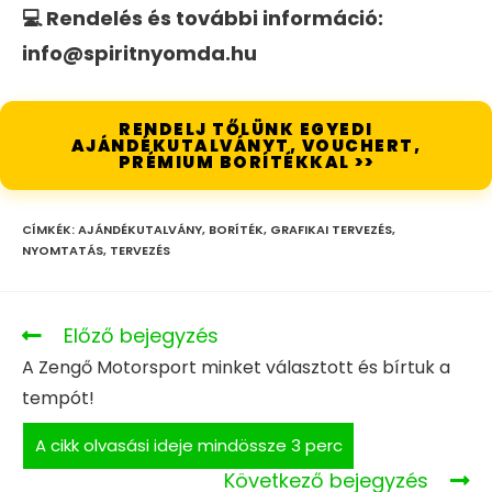
💻 Rendelés és további információ:
info@spiritnyomda.hu
RENDELJ TŐLÜNK EGYEDI
AJÁNDÉKUTALVÁNYT, VOUCHERT,
PRÉMIUM BORÍTÉKKAL >>
CÍMKÉK
:
AJÁNDÉKUTALVÁNY
,
BORÍTÉK
,
GRAFIKAI TERVEZÉS
,
NYOMTATÁS
,
TERVEZÉS
Előző bejegyzés
A Zengő Motorsport minket választott és bírtuk a
tempót!
Következő bejegyzés