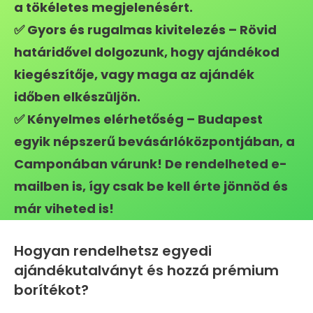
a tökéletes megjelenésért.
✅ Gyors és rugalmas kivitelezés – Rövid
határidővel dolgozunk, hogy ajándékod
kiegészítője, vagy maga az ajándék
időben elkészüljön.
✅ Kényelmes elérhetőség – Budapest
egyik népszerű bevásárlóközpontjában, a
Camponában várunk! De rendelheted e-
mailben is, így csak be kell érte jönnöd és
már viheted is!
Hogyan rendelhetsz egyedi
ajándékutalványt és hozzá prémium
borítékot?