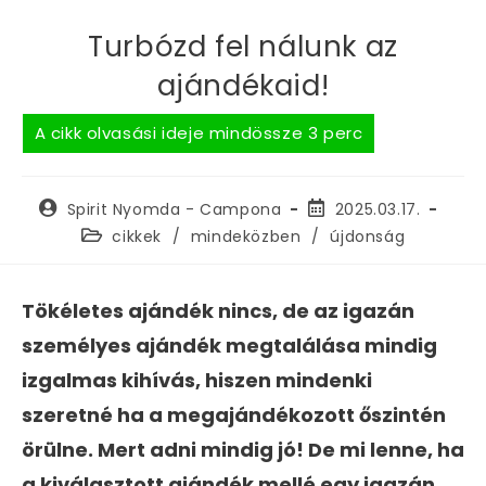
Turbózd fel nálunk az
ajándékaid!
Spirit Nyomda - Campona
2025.03.17.
cikkek
/
mindeközben
/
újdonság
Tökéletes ajándék nincs, de az igazán
személyes ajándék megtalálása mindig
izgalmas kihívás, hiszen mindenki
szeretné ha a megajándékozott őszintén
örülne. Mert adni mindig jó! De mi lenne, ha
a kiválasztott ajándék mellé egy igazán