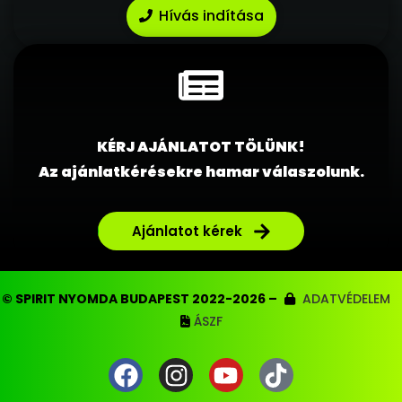
Hívás indítása
KÉRJ AJÁNLATOT TÖLÜNK!
Az ajánlatkérésekre hamar válaszolunk.
Ajánlatot kérek
© SPIRIT NYOMDA BUDAPEST 2022-2026 –
ADATVÉDELEM
ÁSZF