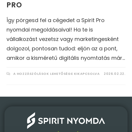
PRO
Így pörgesd fel a cégedet a Spirit Pro
nyomdai megoldásaival! Ha te is
vállalkozást vezetsz vagy marketingesként
dolgozol, pontosan tudod: eljön az a pont,
amikor a kisméretű digitális nyomtatás már…
A HOZZÁSZÓLÁSOK LEHETŐSÉGE KIKAPCSOLVA
2026.02.22.