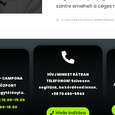
szintre emelheti a céges 
A HOZZÁSZÓLÁSOK LEHETŐSÉGE 
HÍVJ MINKET BÁTRAN
 – CAMPONA
TELEFONON! Szívesen
KÖZPONT
segítünk, ha kérdésed lenne.
gytétényi u.
+36 70 450-5945
: 10.00-19.00
.00-18.00
Hívás indítása