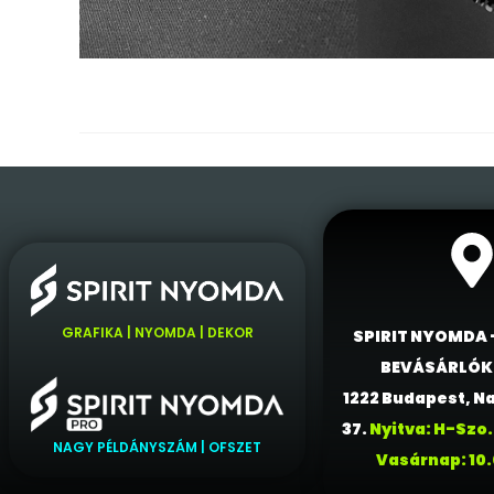
GRAFIKA | NYOMDA | DEKOR
SPIRIT NYOMDA
BEVÁSÁRLÓ
1222 Budapest, Na
37.
Nyitva: H-Szo.
NAGY PÉLDÁNYSZÁM | OFSZET
Vasárnap: 10