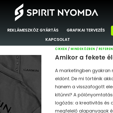
REKLÁMESZKÖZ GYÁRTÁS
GRAFIKAI TERVEZÉS
KAPCSOLAT
CIKKEK
/
MINDEKÖZBEN
/
REFERE
Amikor a fekete él
A marketingben gyakran 
eldönt. De mi történik ak
hanem a visszafogott eleg
kitűnni? A pólónyomtatás 
logózás: a kreativitás és 
megfelelő alapanyagok é