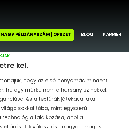
NAGY PÉLDÁNYSZÁM | OFSZET
BLOG
KARRIER
NCIÁK
etre kel.
mondjuk, hogy az első benyomás mindent
kor, ha egy márka nem a harsány színekkel,
anciával és a textúrák játékával akar
világa sokkal több, mint egyszerű
a technológia találkozása, ahol a
s eljárások kiválasztása nagyon magas