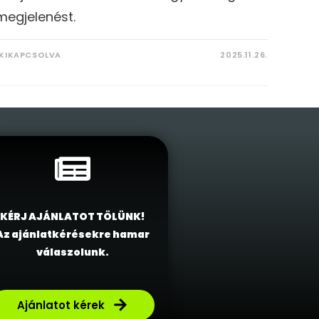
megjelenést.
KIKAPCSOLVA
2025.11.26.
KÉRJ AJÁNLATOT TÖLÜNK!
Az ajánlatkérésekre hamar
válaszolunk.
Ajánlatot kérek