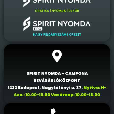
GRAFIKA | NYOMDA | DEKOR
NAGY PÉLDÁNYSZÁM | OFSZET
SPIRIT NYOMDA – CAMPONA
BEVÁSÁRLÓKÖZPONT
1222 Budapest, Nagytétényi u. 37.
Nyitva: H-
Szo.: 10.00-19.00 Vasárnap: 10.00-18.00