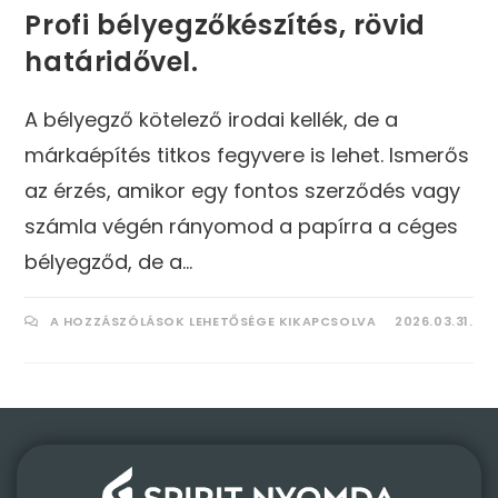
Profi bélyegzőkészítés, rövid
határidővel.
A bélyegző kötelező irodai kellék, de a
márkaépítés titkos fegyvere is lehet. Ismerős
az érzés, amikor egy fontos szerződés vagy
számla végén rányomod a papírra a céges
bélyegződ, de a…
A HOZZÁSZÓLÁSOK LEHETŐSÉGE KIKAPCSOLVA
2026.03.31.