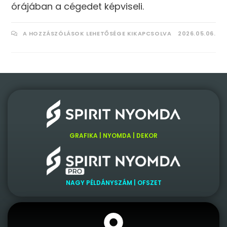
órájában a cégedet képviseli.
A HOZZÁSZÓLÁSOK LEHETŐSÉGE KIKAPCSOLVA
2026.05.06.
GRAFIKA | NYOMDA | DEKOR
NAGY PÉLDÁNYSZÁM | OFSZET