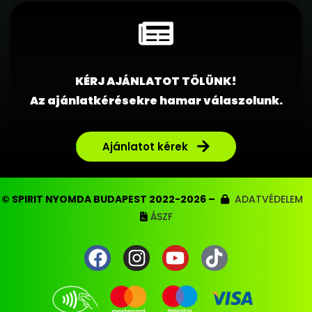
KÉRJ AJÁNLATOT TÖLÜNK!
Az ajánlatkérésekre hamar válaszolunk.
Ajánlatot kérek
© SPIRIT NYOMDA BUDAPEST 2022-2026 –
ADATVÉDELEM
ÁSZF