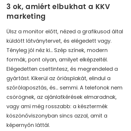
3 ok, amiért elbukhat a KKV
marketing
Ülsz a monitor előtt, nézed a grafikusod által
küldött látványtervet, és elégedett vagy.
Tényleg jól néz ki... Szép színek, modern
formák, pont olyan, amilyet elképzeltél.
Elégedetten csettintesz, és megrendeled a
gyártást. Kikerül az óriásplakát, elindul a
szórólaposztás, és... semmi. A telefonok nem
csörögnek, az ajánlatkérések elmaradnak,
vagy ami még rosszabb: a késztermék
köszönőviszonyban sincs azzal, amit a
képernyőn láttál.