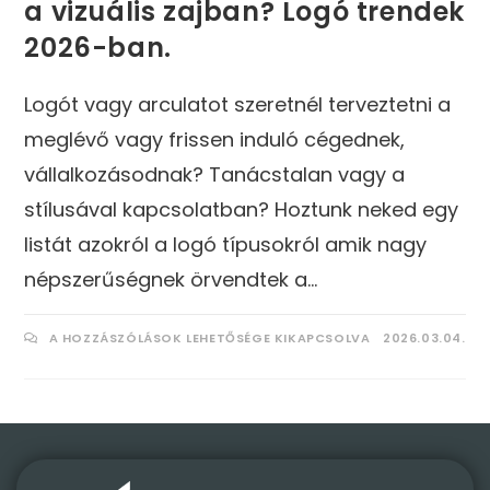
a vizuális zajban? Logó trendek
2026-ban.
Logót vagy arculatot szeretnél terveztetni a
meglévő vagy frissen induló cégednek,
vállalkozásodnak? Tanácstalan vagy a
stílusával kapcsolatban? Hoztunk neked egy
listát azokról a logó típusokról amik nagy
népszerűségnek örvendtek a…
A HOZZÁSZÓLÁSOK LEHETŐSÉGE KIKAPCSOLVA
2026.03.04.